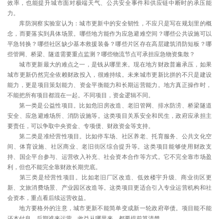
效率，也能提升城市面对极端天气、公共安全事件和供应链中断时的承压能
力。
库防洞察实验室认为：城市更新中的安全韧性，不应只是写在规划里的概
念，而要落实到具体场景。哪些地方能作为应急避难空间？哪些公共设施可以
平急转换？哪些社区缺少基本救援装备？哪些片区存在高层建筑消防短板？哪
些管网、桥梁、隧道需要重点监测？哪些物流节点可承担应急物资集散？
城市更新最大的难点之一，是钱从哪里来。现在地方财政普遍承压，如果
城市更新仍然完全依赖财政投入，很难持续。未来城市更新比拼的不只是建设
能力，更是项目策划能力、资金平衡能力和长期运营能力。地方真正操作时，
不能把所有项目都混在一起。不同项目，资金逻辑不同。
第一类是公益性项目。比如危旧房改造、老旧管网、排水防涝、桥梁隧道
安全、应急避难场所、消防设施等。这类项目关系安全和民生，政府应承担主
要责任，可以争取中央资金、专项债、财政资金等支持。
第二类是准经营性项目。比如停车场、社区养老、托育服务、公共文化空
间、体育设施、社区商业、老旧街区综合提升等。这类项目能够使用财政支
持、国企平台参与、运营收入补充、社会资本合作等方式。它不完全靠市场盈
利，但也不能完全靠财政长期兜底。
第三类是经营性项目。比如老旧厂区改造、低效楼宇升级、商业街区更
新、文旅消费场景、产业园区改造等。这类项目更适合引入专业运营机构和社
会资本，重点看后续运营收益。
地方要格外的注意，城市更新不能简单变成新一轮政府举债。项目能不能
还本付息，后期谁来运营，收益从哪里来，都要提前算清楚。