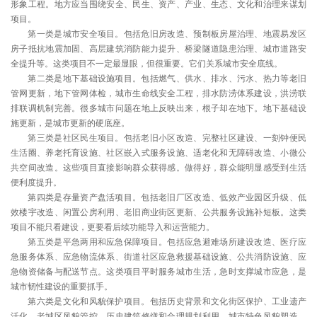
形象工程。地方应当围绕安全、民生、资产、产业、生态、文化和治理来谋划
项目。
第一类是城市安全项目。包括危旧房改造、预制板房屋治理、地震易发区
房子抵抗地震加固、高层建筑消防能力提升、桥梁隧道隐患治理、城市道路安
全提升等。这类项目不一定最显眼，但很重要。它们关系城市安全底线。
第二类是地下基础设施项目。包括燃气、供水、排水、污水、热力等老旧
管网更新，地下管网体检，城市生命线安全工程，排水防涝体系建设，洪涝联
排联调机制完善。很多城市问题在地上反映出来，根子却在地下。地下基础设
施更新，是城市更新的硬底座。
第三类是社区民生项目。包括老旧小区改造、完整社区建设、一刻钟便民
生活圈、养老托育设施、社区嵌入式服务设施、适老化和无障碍改造、小微公
共空间改造。这些项目直接影响群众获得感。做得好，群众能明显感受到生活
便利度提升。
第四类是存量资产盘活项目。包括老旧厂区改造、低效产业园区升级、低
效楼宇改造、闲置公房利用、老旧商业街区更新、公共服务设施补短板。这类
项目不能只看建设，更要看后续功能导入和运营能力。
第五类是平急两用和应急保障项目。包括应急避难场所建设改造、医疗应
急服务体系、应急物流体系、街道社区应急救援基础设施、公共消防设施、应
急物资储备与配送节点。这类项目平时服务城市生活，急时支撑城市应急，是
城市韧性建设的重要抓手。
第六类是文化和风貌保护项目。包括历史背景和文化街区保护、工业遗产
活化、老城区风貌管控、历史建筑修缮和合理规划利用、城市特色风貌塑造。