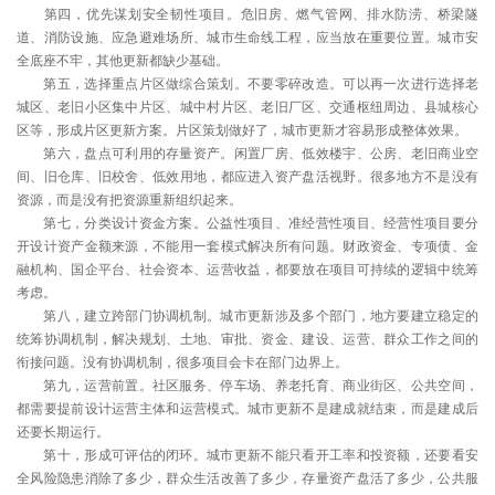
第四，优先谋划安全韧性项目。危旧房、燃气管网、排水防涝、桥梁隧
道、消防设施、应急避难场所、城市生命线工程，应当放在重要位置。城市安
全底座不牢，其他更新都缺少基础。
第五，选择重点片区做综合策划。不要零碎改造。可以再一次进行选择老
城区、老旧小区集中片区、城中村片区、老旧厂区、交通枢纽周边、县城核心
区等，形成片区更新方案。片区策划做好了，城市更新才容易形成整体效果。
第六，盘点可利用的存量资产。闲置厂房、低效楼宇、公房、老旧商业空
间、旧仓库、旧校舍、低效用地，都应进入资产盘活视野。很多地方不是没有
资源，而是没有把资源重新组织起来。
第七，分类设计资金方案。公益性项目、准经营性项目、经营性项目要分
开设计资产金额来源，不能用一套模式解决所有问题。财政资金、专项债、金
融机构、国企平台、社会资本、运营收益，都要放在项目可持续的逻辑中统筹
考虑。
第八，建立跨部门协调机制。城市更新涉及多个部门，地方要建立稳定的
统筹协调机制，解决规划、土地、审批、资金、建设、运营、群众工作之间的
衔接问题。没有协调机制，很多项目会卡在部门边界上。
第九，运营前置。社区服务、停车场、养老托育、商业街区、公共空间，
都需要提前设计运营主体和运营模式。城市更新不是建成就结束，而是建成后
还要长期运行。
第十，形成可评估的闭环。城市更新不能只看开工率和投资额，还要看安
全风险隐患消除了多少，群众生活改善了多少，存量资产盘活了多少，公共服