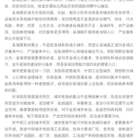
造、历史街区活化、轨道交通站点周边开发和国际消费中心建设。
县城更应该关注现实问题。比如，老旧小区有没有基本物业和安全管理；
县城排水系统能不能应对强降雨；老旧管网是不是真的存在燃气、供水、污水
风险；养老、托育、公共文化、全民健身设施是否不足；县城停车、农产品物
流、应急物资储备、社区服务是否薄弱；县城能不能承接乡镇人口、产业服务
和公共资源下沉。
县城更新的重点，不是把县城装扮成大城市，而是让县城真正成为县域公
共服务中心、产业服务中心、应急保障中心和城乡融合节点。库防洞察实验室
认为：县城更新最重要的价值，是补齐县域公共服务、安全韧性和城乡连接能
力。这不是城市建设的小版本，而是县域治理能力现代化的重要入口。
城市更新最忌讳一刀切。东部高密度城市、中部工业型城市、西部部分城
市、人口增长放缓城市、东部县城、中西部普通县城，面对的问题并不相同。
如果简单套用同一种更新模式，很容易出现项目看上去热闹，但实际效果有限
的问题。
对东部高密度城市而言，城市更新的重点不是继续摊大饼，而是在有限空
间里提升功能效率。老旧楼宇、低效园区、存量商业、老旧小区和交通节点周
边空间，都要重新梳理使用价值。对于这类城市来说，低效空间再利用、社区
服务补短板、地下系统安全、产业空间高价值利用，应当成为重要方向。
对中部工业型城市而言，城市更新不能只停留在老城区修补，更要服务产
业升级。很多中部城市有较强工业基础，也有大量老厂区、老市场、老铁路片
区和传统产业园区。老厂区、低效园区、工业遗产和传统物流市场，既是城市