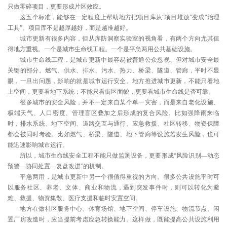
只做零碎项目，更要形成片区效应。
这五个标准，能够在一定程度上帮助地方把项目库从“项目堆放”变成“治理
工具”。项目库不是越厚越好，而是越准越好。
城市更新有很多内容，但从库防洞察实验室的视角看，有两个方向尤其值
得地方重视。一个是城市生命线工程。一个是平急两用公共基础设施。
城市生命线工程，是城市更新中最容易被普通公众忽视、但对城市安全最
关键的部分。燃气、供水、排水、污水、热力、桥梁、隧道、管廊，平时不显
眼，一旦出问题，影响的就是城市运行安全。地方推进城市更新，不能只看地
上空间，更要看地下系统；不能只看街区面貌，更要看城市生命线是否可靠。
很多城市的安全风险，并不一定来自某个单一灾害，而是来自老化设施、
极端天气、人口密度、管理盲区叠加之后形成的复合风险。比如强降雨来临
时，排水系统、地下空间、道路交互与通行、应急救援、社区转移、物资保障
都会被同时考验。比如燃气、桥梁、隧道、地下管廊等设施若发生风险，也可
能迅速影响城市运行。
所以，城市生命线安全工程不能只做监测设备，更要形成“风险识别—动态
预警—协同处置—复盘改进”的机制。
平急两用，是城市更新中另一个很值得重视的方向。很多公共设施平时可
以服务社区、养老、文体、商业和物流，遇到突发事件时，则可以转化为避
难、救援、物资集散、医疗支援和临时安置空间。
地方在做社区服务中心、体育场馆、地下空间、停车设施、物流节点、闲
置厂房改造时，应当提前考虑应急转换能力。这样做，既能提高公共设施利用