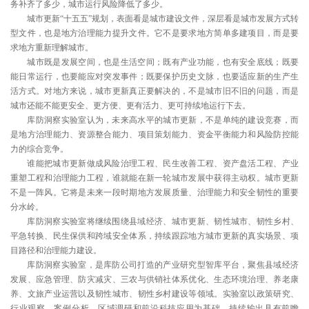
务补齐了多少，城市运行风险降低了多少。
城市更新“十五五”规划，表面看是城市建设文件，深层看是城市发展方式转
型文件，也是地方治理能力提升文件。它不是要求地方简单多建项目，而是要
求地方重新理解城市。
城市既是发展空间，也是生活空间；既有产业功能，也有安全底线；既要
能日常运行，也要能应对突发事件；既要保护历史文脉，也要适应新的生产生
活方式。对地方来说，城市更新真正要解决的，不是城市旧不旧的问题，而是
城市还能不能更安全、更方便、更有活力、更可持续地运行下去。
库防洞察实验室认为，未来高水平的城市更新，不是单纯的建设竞赛，而
是地方治理能力、资源整合能力、项目策划能力、资金平衡能力和风险防控能
力的综合竞争。
谁能把城市更新做成风险治理工程、民生改善工程、资产盘活工程、产业
重塑工程和治理能力工程，谁就能在新一轮城市发展中获得主动权。城市更新
不是一阵风。它将是未来一段时期地方发展质量、治理能力和安全韧性的重要
分水岭。
库防洞察实验室将继续围绕县域经济、城市更新、韧性城市、韧性乡村、
平急转换、民生保供和跨域安全体系，持续跟踪地方城市更新的真实场景、项
目路径和治理能力建设。
库防洞察实验室，是库防公司打造的产业研究型智库平台，聚焦县域经济
发展、应急管理、防灾减灾、三农与供销社体系优化、生态环境治理、养老康
养、文旅产业运营以及韧性城市、韧性乡村建设等领域。实验室以政策研究、
行业观察、案例分析、区域调研和前沿科技应用为基础，持续输出具有前瞻