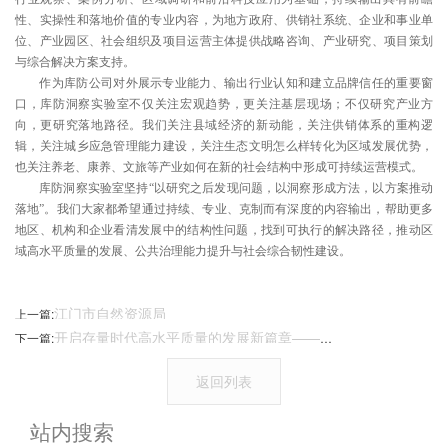
性、实操性和落地价值的专业内容，为地方政府、供销社系统、企业和事业单
位、产业园区、社会组织及项目运营主体提供战略咨询、产业研究、项目策划
与综合解决方案支持。
作为库防公司对外展示专业能力、输出行业认知和建立品牌信任的重要窗
口，库防洞察实验室不仅关注宏观趋势，更关注基层现场；不仅研究产业方
向，更研究落地路径。我们关注县域经济的新动能，关注供销体系的重构逻
辑，关注城乡应急管理能力建设，关注生态文明怎么样转化为区域发展优势，
也关注养老、康养、文旅等产业如何在新的社会结构中形成可持续运营模式。
库防洞察实验室坚持“以研究之后发现问题，以洞察形成方法，以方案推动
落地”。我们大家都希望通过持续、专业、克制而有深度的内容输出，帮助更多
地区、机构和企业看清发展中的结构性问题，找到可执行的解决路径，推动区
域高水平质量的发展、公共治理能力提升与社会综合韧性建设。
江门市自然资源局
上一篇:
开启存量时代高水平质量的发展新篇章——首部城市更新专项五年规划的深度解读
下一篇:
返回列表
站内搜索