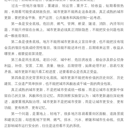
过去一些地方做项目，重建设、轻运营，重开工、轻收益，短期看很热
闹，长期看可能变成财政负担。城市更新不能再走这条老路。真正成熟的城市
更新，要把资金平衡、资产运营、公共服务和风险控制一起考虑。
第一条是安全底线。危旧房、燃气、管网、桥梁、隧道、消防、内涝等问
题，不能只停留在台账上。城市更新必须真正消除隐患，不能把安全问题包装
成一般改造项目。
第二条是债务底线。地方不能用城市更新名义盲目举债，也不能把没有现
金流的项目包装成经营性项目。项目能不能还本付息，后期谁来运营，收益从
哪里来，都要提前算清楚。
第三条是民生底线。老旧小区、城中村、危旧房改造，都会涉及群众切身
利益。补偿、安置、工期、质量、物业、后期管理，如果处理不好，容易引发
矛盾。城市更新不能只看工程进度，还要看群众是否真正受益。
第四条是历史背景和文化底线。城市更新不能把有价值的历史街区、历史
建筑、工业遗产简单拆掉，也不能把城市风貌改成千城一面的商业包装。
真正成熟的城市更新，不是把城市变成统一模板，而是让城市在更新中保
留自己的文脉、风貌和生活记忆。库防洞察实验室认为：城市更新越往深处推
进，越要重视风险治理。城市更新不是把城市变新，而是让城市更安全、更有
功能、更有秩序、更有记忆。
第一个问题，是重地上，轻地下。很多地方容易看重街区面貌、道路景观
和建筑立面，却忽视地下管网、燃气、排水、污水、桥隧和城市生命线。但真
正影响城市运行安全的，往往是这些看不见的系统。