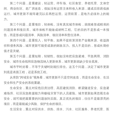
第二个问题，是重建设，轻运营。停车场、社区食堂、养老托育、文体空
间、商业街区、老厂房改造，假如没有运营主体和收入来源，建成后容易低效
运行。城市更新不能等建完以后再想运营。运营前置，是地方必须补上的能
力。
第三个问题，是重项目，轻体检。没有真实城市体检，就很难形成精准的
问题清单和项目库。城市体检不能做成材料工程。它的目的不是形成一本报
告，而是形成问题清单、风险清单、项目清单和责任清单。
第四个问题，是重投入，轻平衡。如果不提前算清资产金额来源、收益路
径和债务风险，城市更新可能变成新的财政压力。投入不是目的，形成长期价
值才是关键。
第五个问题，是重短期，轻韧性。假如没有把应急避难、平急两用、消防
安全、城市生命线和应急物流纳入更新体系，城市更新就缺少安全底座。
城市平时好看，不等于关键时刻能扛得住。这五个问题，决定了城市更新
到底是表面工程，还是系统工程。
从库防“跨域安全”视角看，城市更新不只是空间改造，而是生命安全、生活
安全和生产安全的系统重建。
生命安全，重点对应危旧房治理、高层建筑消防、桥梁隧道安全、应急避
难场所、社区应急救援能力和极端灾害下的人员避险。城市更新如果忽视生命
安全，就可能把最重要的问题放到后面。真正优先的项目，往往不是最漂亮的
项目，而是最能减少风险、保护生命的项目。
生活安全，重点对应供水、供热、排水、污水、社区服务、养老托育、医