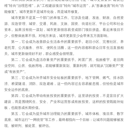
维”转向“治理思维”，从“工程建设项目”转向“城市运营”，从“形象改善”转向“功
能修复”。城市更新不是城市化妆，而是城市修复。
城市更新不是某一个部门的单项工作。它涉及住建、发改、财政、自然资
源、应急管理、城管、交通、民政、文旅、国资、街道社区、平台公司和社会
资本。如果没有统一谋划，城市更新很容易变成部门项目拼盘。看起来项目不
少，但整体效果不强。对地方来说，城市更新至少会带来五方面影响。
第一，它会成为改善群众生活条件的重要抓手。老旧小区、完整社区、养
老托育、公共服务、停车、便民生活圈，这一些内容都和群众日常生活直接相
关。城市更新做得好不好，群众感受会很明显。
第二，它会成为盘活存量资产的重要抓手。闲置厂房、低效楼宇、老旧商
业空间、公房、低效用地，若能够重新策划、重新利用，就可能从“沉睡资产”变
成“有效资产”。
第三，它会成为补齐城市安全短板的重要抓手。地下管网、燃气、排水防
涝、桥梁隧道、消防、应急避难，这一些内容过去容易被忽视，但恰恰是城市
安全运作的底座。
第四，它会成为带动有效投资的重要抓手。这里讲的投资，不是盲目扩大
建设，而是围绕民生、安全、产业和运营形成有效投资。这样的投资既能补短
板，也能形成长期价值。
第五，它会成为提升城市治理能力的重要抓手。城市体检、项目库、数字
底座、城市运行“一网统管”等工作，最终都指向一个目标：让城市问题能够被发
现、被研判、被处置、被评估。