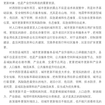
更新对象，也是产业空间再造的重要资源。
对西部部分城市而言，城市更新的重点不应是追求表面繁华，而是补齐基
础设施、安全韧性和公共服务短板。尤其是在山地、河谷、地震带和资源型城
市，危旧房、地下管网、排水防涝、应急避难和生态修复，应当放在更靠前的
位置。城市更新要和灾害风险防御、生态修复、应急保障结合起来。
对人口增长放缓甚至人口收缩的城市而言，城市更新不能再沿用扩张型思
维。更现实的路径，是优化存量空间，提升老旧片区安全和服务水平，把有限
资金用在真正影响群众生活和城市运行安全的地方。对于这类城市，控制新增
建设、盘活闲置住房和公共建筑、完善养老医疗和社区服务，比盲目扩张更重
要。
对东部县城而言，城市更新要服务县域产业升级和人口承载能力提升。县
城不仅是居住空间，也是产业服务空间、公共服务空间和城乡连接节点。东部
县城如果处在都市圈、产业走廊、交通节点周边，更要把城市更新和产业承
接、人口服务、物流体系、公共服务提升结合起来。
对中西部普通县城而言，城市更新不能贪大求全。更现实的路径，是先补
安全短板、民生短板和基础设施短板，把有限资金用在群众感受最强、城市运
行最需要、风险隐患最突出的地方。老旧小区、危旧房、管网、排水防涝、养
老托育、县域应急保障和农产品物流体系，应当成为优先事项。
城市更新不是一张图纸画到底，而是要根据城市能级、人口趋势、财政能
力、产业基础、地理环境和风险特征分类推进。这才是真正的因地制宜。
政策最终要落到项目上。但城市更新项目不能乱抓，也不能只抓看得见的