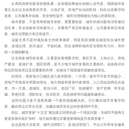
从库防洞察实验室的视角看，这份规划释放出的核心信号是：我国城市发
展正在从过去依靠新区开发、土地扩张、房地产拉动的阶段，转向以存量空间
改造、公共服务补短板、安全韧性提升、城市治理精细化为核心的新阶段。
城市更新，不是简单把城市变新。更重要的是，城市的老问题有没有被识
别出来，安全短板有没有被补上，存量资产有没有被盘活，公共服务有没有改
善，城市治理能力有没有提升。
这篇文章不是对规划条文的简单摘录，而是库防洞察实验室结合城市更
新、县域治理、防灾减灾、平急转换、民生保障和城市安全韧性等方向，所作
的一次辅助解读。
过去很多城市的发展，主要是依靠增量空间。新区开发、土地出让、房地
产建设、道路扩张、园区招商，是不少地方城市发展的主要路径。这条路径在
特定阶段发挥过及其重要的作用，也推动了我国城市面貌快速变化。
但现在，很多地方已确定进入新的阶段。一方面，城市可开发空间减少，
房地产市场发生明显的变化，地方财政和债务约束增强，人口流动趋势也在改
变。另一方面，老城区、老旧小区、老旧厂区、低效楼宇、地下管网、停车设
施、养老托育、消防安全、排水防涝、应急保障等问题越来越突出。
这些问题大多不是靠再建一个新区就能解决的。它们藏在城市存量空间
里，藏在群众日常生活里，也藏在城市安全运作的薄弱环节里。
所以，城市更新“十五五”规划真正回答的是一个现实问题：当城市不能再主
要是依靠外延扩张时，地方如何通过存量更新继续提升发展质量？
这也是地方决策层、城市治理部门、县域治理部门、平台公司和专业服务