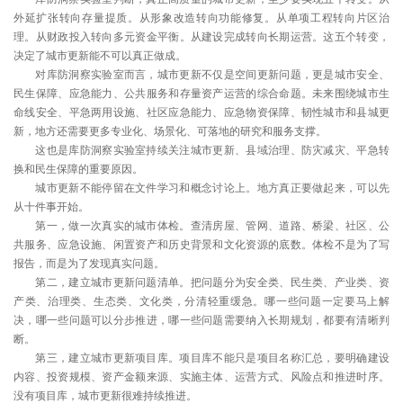
外延扩张转向存量提质。从形象改造转向功能修复。从单项工程转向片区治
理。从财政投入转向多元资金平衡。从建设完成转向长期运营。这五个转变，
决定了城市更新能不可以真正做成。
对库防洞察实验室而言，城市更新不仅是空间更新问题，更是城市安全、
民生保障、应急能力、公共服务和存量资产运营的综合命题。未来围绕城市生
命线安全、平急两用设施、社区应急能力、应急物资保障、韧性城市和县城更
新，地方还需要更多专业化、场景化、可落地的研究和服务支撑。
这也是库防洞察实验室持续关注城市更新、县域治理、防灾减灾、平急转
换和民生保障的重要原因。
城市更新不能停留在文件学习和概念讨论上。地方真正要做起来，可以先
从十件事开始。
第一，做一次真实的城市体检。查清房屋、管网、道路、桥梁、社区、公
共服务、应急设施、闲置资产和历史背景和文化资源的底数。体检不是为了写
报告，而是为了发现真实问题。
第二，建立城市更新问题清单。把问题分为安全类、民生类、产业类、资
产类、治理类、生态类、文化类，分清轻重缓急。哪一些问题一定要马上解
决，哪一些问题可以分步推进，哪一些问题需要纳入长期规划，都要有清晰判
断。
第三，建立城市更新项目库。项目库不能只是项目名称汇总，要明确建设
内容、投资规模、资产金额来源、实施主体、运营方式、风险点和推进时序。
没有项目库，城市更新很难持续推进。