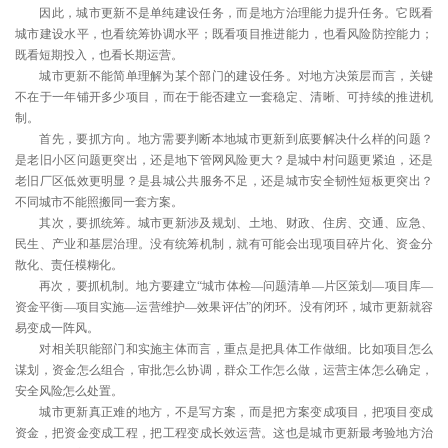
因此，城市更新不是单纯建设任务，而是地方治理能力提升任务。它既看
城市建设水平，也看统筹协调水平；既看项目推进能力，也看风险防控能力；
既看短期投入，也看长期运营。
城市更新不能简单理解为某个部门的建设任务。对地方决策层而言，关键
不在于一年铺开多少项目，而在于能否建立一套稳定、清晰、可持续的推进机
制。
首先，要抓方向。地方需要判断本地城市更新到底要解决什么样的问题？
是老旧小区问题更突出，还是地下管网风险更大？是城中村问题更紧迫，还是
老旧厂区低效更明显？是县城公共服务不足，还是城市安全韧性短板更突出？
不同城市不能照搬同一套方案。
其次，要抓统筹。城市更新涉及规划、土地、财政、住房、交通、应急、
民生、产业和基层治理。没有统筹机制，就有可能会出现项目碎片化、资金分
散化、责任模糊化。
再次，要抓机制。地方要建立“城市体检—问题清单—片区策划—项目库—
资金平衡—项目实施—运营维护—效果评估”的闭环。没有闭环，城市更新就容
易变成一阵风。
对相关职能部门和实施主体而言，重点是把具体工作做细。比如项目怎么
谋划，资金怎么组合，审批怎么协调，群众工作怎么做，运营主体怎么确定，
安全风险怎么处置。
城市更新真正难的地方，不是写方案，而是把方案变成项目，把项目变成
资金，把资金变成工程，把工程变成长效运营。这也是城市更新最考验地方治