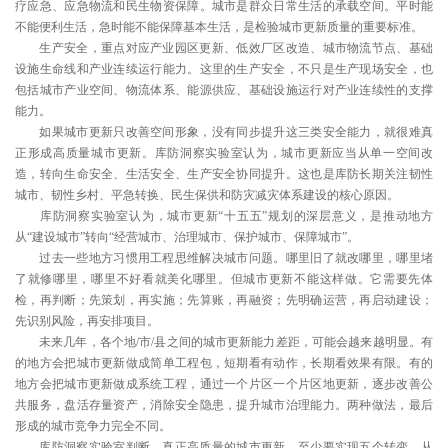
疗应急、应急物流和民生物资保障。城市是群众日常生活的承载空间。平时能
不能便利生活，急时能不能保障基本生活，是检验城市更新质量的重要标准。
生产安全，重点对应产业园区更新、低效厂区改造、城市物流节点、基础
设施生命线和产业连续运行能力。这里的生产安全，不只是生产现场安全，也
包括城市产业空间、物流体系、能源供应、基础设施运行对产业连续性的支撑
能力。
如果城市更新只改善空间形象，没有同步提升这三类安全能力，就很难真
正形成高质量城市更新。库防洞察实验室认为，城市更新应当从单一空间改
造，转向生命安全、生活安全、生产安全协同提升。这也是库防长期关注韧性
城市、韧性乡村、平急转换、民生保供和防灾减灾体系建设的核心原因。
库防洞察实验室认为，城市更新“十五五”规划的深层意义，是推动地方
从“建设城市”转向“经营城市、治理城市、保护城市、保障城市”。
过去一些地方习惯用工程思维解决城市问题。哪里旧了就改哪里，哪里堵
了就修哪里，哪里不好看就美化哪里。但城市更新不能这样做。它需要先体
检，再判断；先策划，再实施；先算账，再融资；先明确运营，再启动建设；
先识别风险，再安排项目。
未来几年，各个地/市/县之间的城市更新能力差距，可能会越来越明显。有
的地方会把城市更新做成简单工程包，短期看有动作，长期看效果有限。有的
地方会把城市更新做成系统工程，通过一个片区一个片区地更新，逐步改善公
共服务，盘活存量资产，消除安全隐患，提升城市治理能力。两种做法，最后
形成的城市竞争力完全不同。
库防洞察实验室判断，真正高质量的城市更新，至少要实现五个转变。从