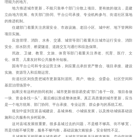
理能力的地方。
地方推进城市更新，不能只靠单个部门分散上项目。更有效的做法，是建
立由地方统筹、有关部门协同、平台公司承接、专业机构参与、街道社区落地
的推进机制。
住建部门着重关注房屋安全、市政设施、老旧小区、城中村、地下管网和
项目实施。
应急管理、消防、水务、交通、城管等部门着重关注城市运行安全、消防
安全、排水防涝、桥梁隧道、道路交互与通行和应急保障。
民政、卫健、教育、文旅、体育等部门着重关注养老、托育、医疗、文
化、体育、儿童友好和公共服务补短板。
国有平台公司和专业运营主体，则应重点承担资产整合、项目承接、建设
实施、资源导入和后期运营。
街道社区则负责把城市更新落到居民、商户、物业、业委会、社区空间和
基层治理场景中。
如果没有这样的协同机制，城市更新很容易变成“部门各干一段、项目各做
一块、资金各找一头”，最后难以形成整体效果。真正高质量的城市更新，应当
是一个地方统筹、部门协同、平台承接、专业运营、群众参与的系统工程。
规划中提到宜居县城建设、县城体检、小城镇发展，以及推动城镇基础设
施和公共服务向乡村延伸。
这对县域发展很重要。很多县城过去的问题，不是楼不够高、街不够宽，
而是功能不够完整，服务不够均衡，基础设施欠账较多，安全韧性不足。
县城更新不能照搬大城市模式。大城市可能更关注都市更新、产业空间再