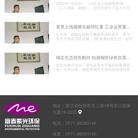
2022年3月30日，《河北省土地管理条例》
（以下简称《条例》）经河北省十三届人大常
委会第二十九
复垦土地规模化栽培红薯 工业运营显成效
近年来，跟着压煤村庄搬家作业的展开，驿马
乡不只很多居民进城，“搬”来美好新生活一起在
探究用好搬家
锚定生态优先航向 绘就铜官绿色宜居新图景
生态兴则文明兴，绿色是高水平展开的显着底
色。今年以来，铜陵市铜官区深化饯别绿色展
开理念，紧扣区域
地址：
浙江省杭州市文三路18号浙江发展
大厦19-22层
电话：
0571-88393148
传真：
0571-88393150