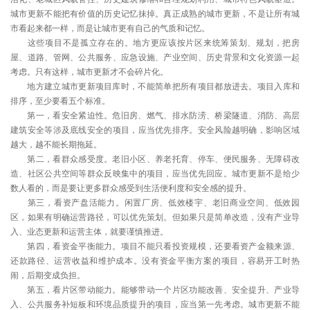
城市更新不能把有价值的历史记忆抹掉。真正成熟的城市更新，不是让所有城
市看起来都一样，而是让城市更有自己的气质和记忆。
这些项目不是孤立存在的。地方更应该按片区来统筹策划、规划，把房
屋、道路、管网、公共服务、应急设施、产业空间、历史背景和文化资源一起
考虑。只有这样，城市更新才不会碎片化。
地方建立城市更新项目库时，不能简单把所有项目都放进去。项目入库和
排序，至少要看五个标准。
第一，看安全紧迫性。危旧房、燃气、排水防涝、桥梁隧道、消防、高层
建筑安全等涉及底线安全的项目，应当优先排序。安全风险越明确，影响区域
越大，越不能长期拖延。
第二，看群众感受度。老旧小区、养老托育、停车、便民服务、无障碍改
造、社区公共空间等群众反映集中的项目，应当优先回应。城市更新不是给少
数人看的，而是要让更多群众感受到生活便利度和安全感的提升。
第三，看资产盘活能力。闲置厂房、低效楼宇、老旧商业空间、低效园
区，如果有明确运营路径，可以优先策划。但如果只是简单改造，没有产业导
入、业态更新和运营主体，就要谨慎推进。
第四，看资金平衡能力。项目不能只看投资规模，还要看资产金额来源、
还款路径、运营收益和维护成本。没有资金平衡方案的项目，容易开工时热
闹，后期变成负担。
第五，看片区带动能力。能够带动一个片区功能改善、安全提升、产业导
入、公共服务补短板和环境品质提升的项目，应当第一先考虑。城市更新不能