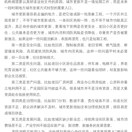
机构都需要认真研读这份文件的原因。城市更新不是一项短期工作，而是未来
一段时期地方城市发展方式转型的重要入口。
城市更新最容易走偏的地方，是把它做成新一轮形象工程。一个片区外立
面变新了，不等于城市更新成功。一条街区热闹一阵，也不等于城市功能真正
提升。真正有价值的城市更新，要看地下管网是否更安全，老旧小区是否更好
住，公共服务是否更方便，城市内涝和消防风险是否降低，存量资产是否被重
新激活。如果这样一些问题没解决，表面再漂亮，也只是短期工程。
第一类是安全问题。比如危旧房、预制板房屋、老旧管网、燃气隐患、桥
梁隧道风险、高层建筑消防风险、城市内涝风险。这样一些问题平时未必显
眼，但一旦出事，往往影响很大。
第二类是民生问题。比如老旧小区居住品质差，停车难，电梯不足，养老
托育设施不足，社区公共服务不够方便。这样一些问题看似琐碎，却直接影响
群众生活感受。
第三类是资产问题。比如老旧厂房闲置，商业办公用房低效，公房和存量
土地利用不足，产业园区亩均效益不高。很多城市并不是没有资源，而是大量
资源处在低效使用状态。
第四类是治理问题。比如部门分割、数据不通、责任链条不清，街道社区
资源不足，群众诉求解决不及时。城市更新假如没有治理机制支撑，很容易变
成项目拼盘。
第五类是发展问题。比如老城区缺少新业态，传统商业街区衰落，城市消
费场景不足，产业空间不能适应新产业、新消费、新服务的发展需要。
库防洞察实验室认为，这份规划最核心的信号是：城市更新要从“建设思