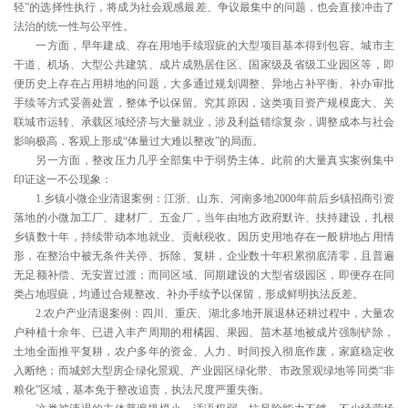
轻”的选择性执行，将成为社会观感最差、争议最集中的问题，也会直接冲击了
法治的统一性与公平性。
一方面，早年建成、存在用地手续瑕疵的大型项目基本得到包容。城市主
干道、机场、大型公共建筑、成片成熟居住区、国家级及省级工业园区等，即
便历史上存在占用耕地的问题，大多通过规划调整、异地占补平衡、补办审批
手续等方式妥善处置，整体予以保留。究其原因，这类项目资产规模庞大、关
联城市运转、承载区域经济与大量就业，涉及利益错综复杂，调整成本与社会
影响极高，客观上形成“体量过大难以整改”的局面。
另一方面，整改压力几乎全部集中于弱势主体。此前的大量真实案例集中
印证这一不公现象：
1.乡镇小微企业清退案例：江浙、山东、河南多地2000年前后乡镇招商引资
落地的小微加工厂、建材厂、五金厂，当年由地方政府默许、扶持建设，扎根
乡镇数十年，持续带动本地就业、贡献税收。因历史用地存在一般耕地占用情
形，在整治中被无条件关停、拆除、复耕，企业数十年积累彻底清零，且普遍
无足额补偿、无安置过渡；而同区域、同期建设的大型省级园区，即便存在同
类占地瑕疵，均通过合规整改、补办手续予以保留，形成鲜明执法反差。
2.农户产业清退案例：四川、重庆、湖北多地开展退林还耕过程中，大量农
户种植十余年、已进入丰产周期的柑橘园、果园、苗木基地被成片强制铲除，
土地全面推平复耕，农户多年的资金、人力、时间投入彻底作废，家庭稳定收
入断绝；而城郊大型房企绿化景观、产业园区绿化带、市政景观绿地等同类“非
粮化”区域，基本免于整改追责，执法尺度严重失衡。