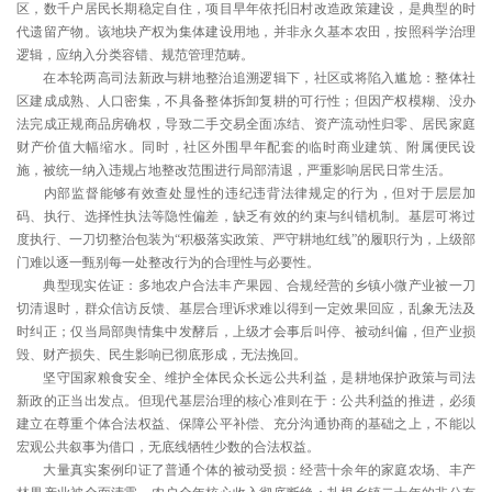
区，数千户居民长期稳定自住，项目早年依托旧村改造政策建设，是典型的时
代遗留产物。该地块产权为集体建设用地，并非永久基本农田，按照科学治理
逻辑，应纳入分类容错、规范管理范畴。
在本轮两高司法新政与耕地整治追溯逻辑下，社区或将陷入尴尬：整体社
区建成成熟、人口密集，不具备整体拆卸复耕的可行性；但因产权模糊、没办
法完成正规商品房确权，导致二手交易全面冻结、资产流动性归零、居民家庭
财产价值大幅缩水。同时，社区外围早年配套的临时商业建筑、附属便民设
施，被统一纳入违规占地整改范围进行局部清退，严重影响居民日常生活。
内部监督能够有效查处显性的违纪违背法律规定的行为，但对于层层加
码、执行、选择性执法等隐性偏差，缺乏有效的约束与纠错机制。基层可将过
度执行、一刀切整治包装为“积极落实政策、严守耕地红线”的履职行为，上级部
门难以逐一甄别每一处整改行为的合理性与必要性。
典型现实佐证：多地农户合法丰产果园、合规经营的乡镇小微产业被一刀
切清退时，群众信访反馈、基层合理诉求难以得到一定效果回应，乱象无法及
时纠正；仅当局部舆情集中发酵后，上级才会事后叫停、被动纠偏，但产业损
毁、财产损失、民生影响已彻底形成，无法挽回。
坚守国家粮食安全、维护全体民众长远公共利益，是耕地保护政策与司法
新政的正当出发点。但现代基层治理的核心准则在于：公共利益的推进，必须
建立在尊重个体合法权益、保障公平补偿、充分沟通协商的基础之上，不能以
宏观公共叙事为借口，无底线牺牲少数的合法权益。
大量真实案例印证了普通个体的被动受损：经营十余年的家庭农场、丰产