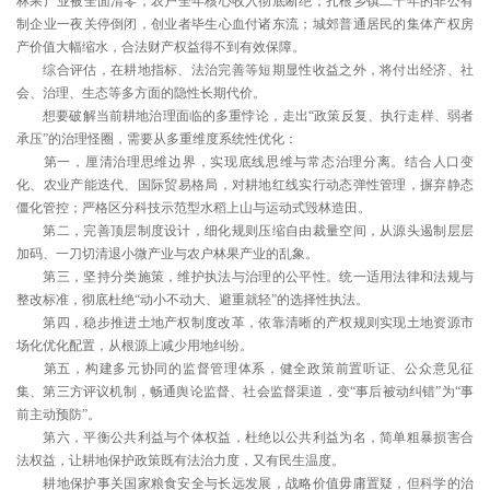
林果产业被全面清零，农户全年核心收入彻底断绝；扎根乡镇二十年的非公有
制企业一夜关停倒闭，创业者毕生心血付诸东流；城郊普通居民的集体产权房
产价值大幅缩水，合法财产权益得不到有效保障。
综合评估，在耕地指标、法治完善等短期显性收益之外，将付出经济、社
会、治理、生态等多方面的隐性长期代价。
想要破解当前耕地治理面临的多重悖论，走出“政策反复、执行走样、弱者
承压”的治理怪圈，需要从多重维度系统性优化：
第一，厘清治理思维边界，实现底线思维与常态治理分离。结合人口变
化、农业产能迭代、国际贸易格局，对耕地红线实行动态弹性管理，摒弃静态
僵化管控；严格区分科技示范型水稻上山与运动式毁林造田。
第二，完善顶层制度设计，细化规则压缩自由裁量空间，从源头遏制层层
加码、一刀切清退小微产业与农户林果产业的乱象。
第三，坚持分类施策，维护执法与治理的公平性。统一适用法律和法规与
整改标准，彻底杜绝“动小不动大、避重就轻”的选择性执法。
第四，稳步推进土地产权制度改革，依靠清晰的产权规则实现土地资源市
场化优化配置，从根源上减少用地纠纷。
第五，构建多元协同的监督管理体系，健全政策前置听证、公众意见征
集、第三方评议机制，畅通舆论监督、社会监督渠道，变“事后被动纠错”为“事
前主动预防”。
第六，平衡公共利益与个体权益，杜绝以公共利益为名，简单粗暴损害合
法权益，让耕地保护政策既有法治力度，又有民生温度。
耕地保护事关国家粮食安全与长远发展，战略价值毋庸置疑，但科学的治