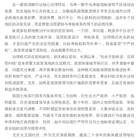
这一案例清晰印证核心治理悖论：当单一数字化考核指标凌驾于区域综合
发展、民生福祉与公共价值之上，当极端风险预案思维主导常态化城市治理，
必然催生政策折腾、资源浪费、执行不公、民心损耗的治理闹剧，这并非个别
地区的决策失误，而是整套治理逻辑与考核体系作用下的必然结果。
纵观多轮耕地整治中出现的层层加码、一刀切、等问题，根源并不仅在于
基层执行人员的能力或作风，顶层制度设计、考核体系、治理模式存在的短
板，才是问题产生的决定性因素。比如考核机制导向单一，倒逼基层“宁严勿
松”；政策表述偏于原则化，自由裁量空间过大。
治理模式存在固有缺陷，损失难以逆转。长期以来，“先全方面推进、后局
部纠错”是各类重大政策落地的主流模式。政策快速铺开执行后，待矛盾集中爆
发、问题充分暴露，再开展事后整改纠错。这种模式虽能保障政策推进效率，
但所有财产损失、产业冲击、民生困扰等均已客观发生，事后纠错没有办法弥
补既成损害。尤其，始终是政策摇摆与执行偏差的首要承受者，且缺乏有效的
权益补救渠道。
我国土地实行国有与集体所有二元结构，衍生出大产权房、小产权房、临
时建筑、历史遗留建筑等多元用地形态。数十年间，国内土地管理政策、审批
规则多次迭代调整，不同时期监管标准存在很明显差异，大量乡镇企业、农村
建筑、城郊配套设施，均诞生于政策衔接的灰色地带。部分建设行为在建设当
年得到地方政府默许、扶持，如今却以现行严苛司法与土地标准追溯认定，引
发尖锐的法理与情理冲突。
北京太玉园社区，作为北京顶级规模、建成二十余年的集体建设用地社