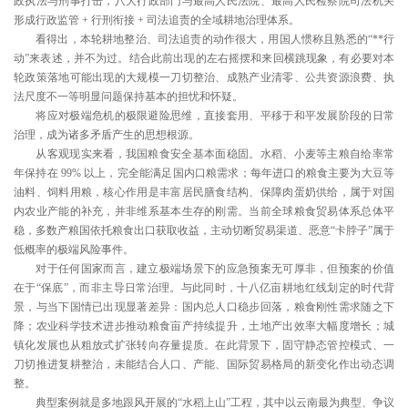
政执法与刑事打击，八大行政部门与最高人民法院、最高人民检察院司法机关
形成行政监管 + 行刑衔接 + 司法追责的全域耕地治理体系。
看得出，本轮耕地整治、司法追责的动作很大，用国人惯称且熟悉的“**行
动”来表述，并不为过。结合此前出现的左右摇摆和来回横跳现象，有必要对本
轮政策落地可能出现的大规模一刀切整治、成熟产业清零、公共资源浪费、执
法尺度不一等明显问题保持基本的担忧和怀疑。
将应对极端危机的极限避险思维，直接套用、平移于和平发展阶段的日常
治理，成为诸多矛盾产生的思想根源。
从客观现实来看，我国粮食安全基本面稳固。水稻、小麦等主粮自给率常
年保持在 99% 以上，完全能满足国内口粮需求；每年进口的粮食主要为大豆等
油料、饲料用粮，核心作用是丰富居民膳食结构、保障肉蛋奶供给，属于对国
内农业产能的补充，并非维系基本生存的刚需。当前全球粮食贸易体系总体平
稳，多数产粮国依托粮食出口获取收益，主动切断贸易渠道、恶意“卡脖子”属于
低概率的极端风险事件。
对于任何国家而言，建立极端场景下的应急预案无可厚非，但预案的价值
在于“保底”，而非主导日常治理。与此同时，十八亿亩耕地红线划定的时代背
景，与当下国情已出现显著差异：国内总人口稳步回落，粮食刚性需求随之下
降；农业科学技术进步推动粮食亩产持续提升，土地产出效率大幅度增长；城
镇化发展也从粗放式扩张转向存量提质。在此背景下，固守静态管控模式、一
刀切推进复耕整治，未能结合人口、产能、国际贸易格局的新变化作出动态调
整。
典型案例就是多地跟风开展的“水稻上山”工程，其中以云南最为典型、争议