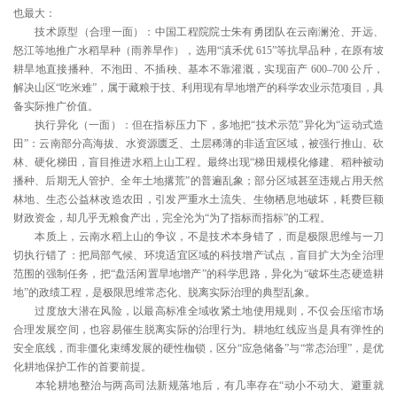
也最大：
技术原型（合理一面）：中国工程院院士朱有勇团队在云南澜沧、开远、
怒江等地推广水稻旱种（雨养旱作），选用“滇禾优 615”等抗旱品种，在原有坡
耕旱地直接播种、不泡田、不插秧、基本不靠灌溉，实现亩产 600–700 公斤，
解决山区“吃米难”，属于藏粮于技、利用现有旱地增产的科学农业示范项目，具
备实际推广价值。
执行异化（一面）：但在指标压力下，多地把“技术示范”异化为“运动式造
田”：云南部分高海拔、水资源匮乏、土层稀薄的非适宜区域，被强行推山、砍
林、硬化梯田，盲目推进水稻上山工程。最终出现“梯田规模化修建、稻种被动
播种、后期无人管护、全年土地撂荒”的普遍乱象；部分区域甚至违规占用天然
林地、生态公益林改造农田，引发严重水土流失、生物栖息地破坏，耗费巨额
财政资金，却几乎无粮食产出，完全沦为“为了指标而指标”的工程。
本质上，云南水稻上山的争议，不是技术本身错了，而是极限思维与一刀
切执行错了：把局部气候、环境适宜区域的科技增产试点，盲目扩大为全治理
范围的强制任务，把“盘活闲置旱地增产”的科学思路，异化为“破坏生态硬造耕
地”的政绩工程，是极限思维常态化、脱离实际治理的典型乱象。
过度放大潜在风险，以最高标准全域收紧土地使用规则，不仅会压缩市场
合理发展空间，也容易催生脱离实际的治理行为。耕地红线应当是具有弹性的
安全底线，而非僵化束缚发展的硬性枷锁，区分“应急储备”与“常态治理”，是优
化耕地保护工作的首要前提。
本轮耕地整治与两高司法新规落地后，有几率存在“动小不动大、避重就