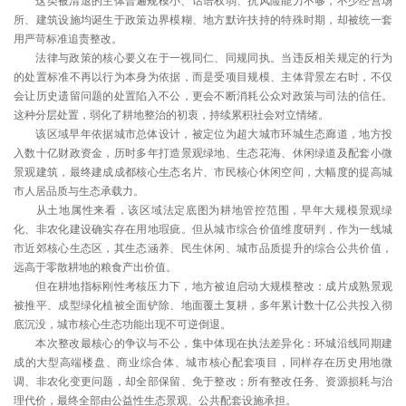
这类被清退的主体普遍规模小、话语权弱、抗风险能力不够，不少经营场
所、建筑设施均诞生于政策边界模糊、地方默许扶持的特殊时期，却被统一套
用严苛标准追责整改。
法律与政策的核心要义在于一视同仁、同规同执。当违反相关规定的行为
的处置标准不再以行为本身为依据，而是受项目规模、主体背景左右时，不仅
会让历史遗留问题的处置陷入不公，更会不断消耗公众对政策与司法的信任。
这种分层处置，弱化了耕地整治的初衷，持续累积社会对立情绪。
该区域早年依据城市总体设计，被定位为超大城市环城生态廊道，地方投
入数十亿财政资金，历时多年打造景观绿地、生态花海、休闲绿道及配套小微
景观建筑，最终建成成都核心生态名片、市民核心休闲空间，大幅度的提高城
市人居品质与生态承载力。
从土地属性来看，该区域法定底图为耕地管控范围，早年大规模景观绿
化、非农化建设确实存在用地瑕疵。但从城市综合价值维度研判，作为一线城
市近郊核心生态区，其生态涵养、民生休闲、城市品质提升的综合公共价值，
远高于零散耕地的粮食产出价值。
但在耕地指标刚性考核压力下，地方被迫启动大规模整改：成片成熟景观
被推平、成型绿化植被全面铲除、地面覆土复耕，多年累计数十亿公共投入彻
底沉没，城市核心生态功能出现不可逆倒退。
本次整改最核心的争议与不公，集中体现在执法差异化：环城沿线同期建
成的大型高端楼盘、商业综合体、城市核心配套项目，同样存在历史用地微
调、非农化变更问题，却全部保留、免于整改；所有整改任务、资源损耗与治
理代价，最终全部由公益性生态景观、公共配套设施承担。