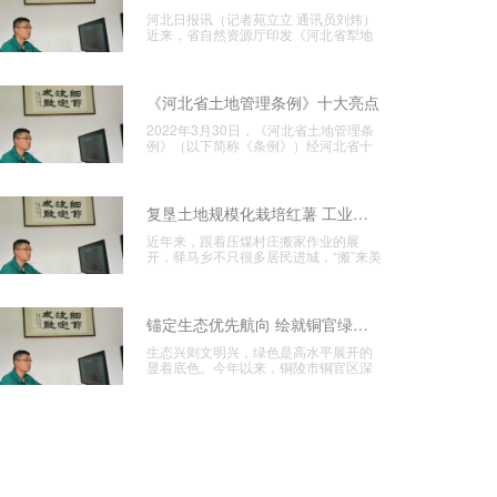
河北日报讯（记者苑立立 通讯员刘炜）
近来，省自然资源厅印发《河北省犁地
维护要点问题专项管理作业方
《河北省土地管理条例》十大亮点
2022年3月30日，《河北省土地管理条
例》（以下简称《条例》）经河北省十
三届人大常委会第二十九
复垦土地规模化栽培红薯 工业运营显成效
近年来，跟着压煤村庄搬家作业的展
开，驿马乡不只很多居民进城，“搬”来美
好新生活一起在探究用好搬家
锚定生态优先航向 绘就铜官绿色宜居新图景
生态兴则文明兴，绿色是高水平展开的
显着底色。今年以来，铜陵市铜官区深
化饯别绿色展开理念，紧扣区域