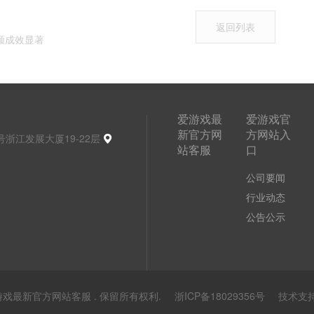
返回列表
颜成效显著
爱游戏最
爱游戏官
新官方网
方网站入
浙江发展大厦19-22层
站客服
口
公司要闻
行业动态
公告公示
18 爱游戏最新官方网站客服 . 保留所有权利.
浙ICP备18029356号
技术支