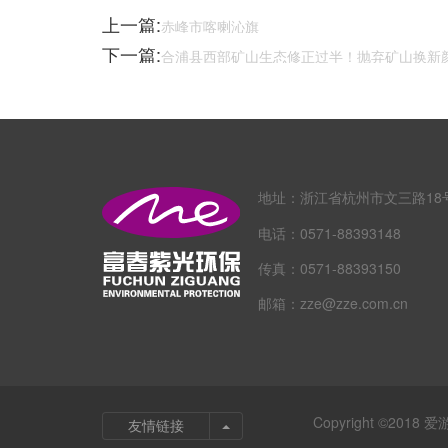
上一篇:
赤峰市喀喇沁旗
下一篇:
合浦县西部矿山生态修正过半！抛弃矿山换新
地址：
浙江省杭州市文三路18号
电话：
0571-88393148
传真：
0571-88393150
邮箱：
zze@zze.com.cn
Copyright ©20
Toggle Dropdown
友情链接