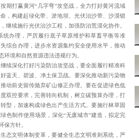
期打赢黄河“几字弯”攻坚战，全力打好黄河流域
使命，构建起绿化带、淤地坝、光伏治沙带、沙漠锁
战，继续施行光伏治沙工程，加强防治荒漠化协作。
系统办理，严厉履行底子草原维护和草畜平衡等准
流失综合办理，进步水资源集约安全使用水平，推动
态环境和自然资源违法违规行为。
继续深化打好污染防治攻坚战，要全面履行精准科
打好蓝天、碧波、净土保卫战。要深化推动新污染物
，推动前史留传抛弃矿山修正办理。要在促进绿色低
强度双控要求，完善转向机制，树立碳预算办理，打
碳转型，加速构成绿色出产生活方式。要施行林草固
绿色制作使用场景，深化“无废城市”建造，拟定完
环保方针。
生态文明体制变革，要健全生态文明准则系统，严