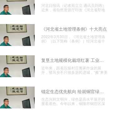
河北日报讯（记者苑立立 通讯员刘炜）
近来，省自然资源厅印发《河北省犁地
维护要点问题专项管理作业方
《河北省土地管理条例》十大亮点
2022年3月30日，《河北省土地管理条
例》（以下简称《条例》）经河北省十
三届人大常委会第二十九
复垦土地规模化栽培红薯 工业运营显成效
近年来，跟着压煤村庄搬家作业的展
开，驿马乡不只很多居民进城，“搬”来美
好新生活一起在探究用好搬家
锚定生态优先航向 绘就铜官绿色宜居新图景
生态兴则文明兴，绿色是高水平展开的
显着底色。今年以来，铜陵市铜官区深
化饯别绿色展开理念，紧扣区域